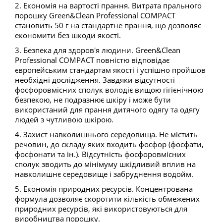
2. Економія на вартості прання. Витрата прального
порошку Green&Clean Professional COMPACT
становить 50 г на стандартне прання, що дозволяє
економити без шкоди якості.
3. Безпека для здоров'я людини. Green&Clean
Professional COMPACT повністю відповідає
європейським стандартам якості і успішно пройшов
необхідні дослідження. Завдяки відсутності
фосфоровмісних сполук володіє вищою гігієнічною
безпекою, не подразнює шкіру і може бути
використаний для прання дитячого одягу та одягу
людей з чутливою шкірою.
4. Захист навколишнього середовища. Не містить
речовин, до складу яких входить фосфор (фосфати,
фосфонати та ін.). Відсутність фосфоровмісних
сполук зводить до мінімуму шкідливий вплив на
навколишнє середовище і забруднення водойм.
5. Економія природних ресурсів. Концентрована
формула дозволяє скоротити кількість обмежених
природних ресурсів, які використовуються для
виробництва порошку.