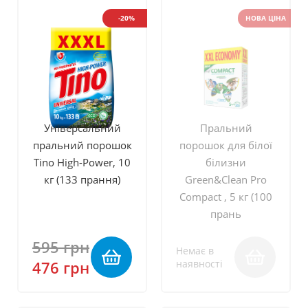
-20%
НОВА ЦІНА
Універсальний
Пральний
пральний порошок
порошок для білої
Tino High-Power, 10
білизни
кг (133 прання)
Green&Clean Pro
Compact , 5 кг (100
прань
595 грн
Немає в
476 грн
наявності