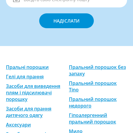
НАДІСЛАТИ
Пральні порошки
Пральний порошок без
запаху
Гелі для прання
Пральний порошок
Засоби для виведення
Tino
плям і підсилювачі
порошку
Пральний порошок
недорого
Засоби для прання
дитячого одягу
Гіпоалергенний
пральний порошок
Аксесуари
Мило