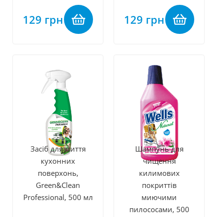
129 грн
129 грн
Засіб для миття
Шампунь для
кухонних
чищення
поверхонь,
килимових
Green&Clean
покриттів
Professional, 500 мл
миючими
пилососами, 500