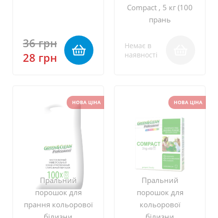
Compact , 5 кг (100
прань
36 грн
Немає в
28 грн
наявності
НОВА ЦІНА
НОВА ЦІНА
Пральний
Пральний
порошок для
порошок для
прання кольорової
кольорової
білизни
білизни