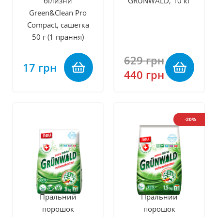
білизни
GRÜNWALD, 10 кг
Green&Clean Pro
Compact, сашетка
50 г (1 прання)
629 грн
17 грн
440 грн
-20%
Пральний
Пральний
порошок
порошок