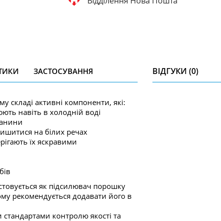
Відділення Нова Пошта
ВІДГУКИ (0)
ТИКИ
ЗАСТОСУВАННЯ
єму складі активні компоненти, які:
юють навіть в холодній воді
канини
алишитися на білих речах
ерігають їх яскравими
бів
истовується як підсилювач порошку
ому рекомендується додавати його в
 стандартами контролю якості та