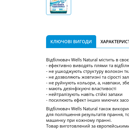
КЛЮЧОВІ ВИГОДИ
ХАРАКТЕРИС
Відбілювач Wells Natural містить в сво
- ефективно виводять плями та відбіл
- не ушкоджують структуру волокон т
- не дозволяють жовтизні та сірості з
- не руйнують кольори, а, навпаки, зб
- мають дезінфікуючі властивості
- нейтралізують навіть стійкі запахи
- посилюють ефект інших миючих засо
Відбілювач Wells Natural також викор
для поліпшення результатів прання, т
машинку при кожному пранні.
Товар виготовлений за європейськими