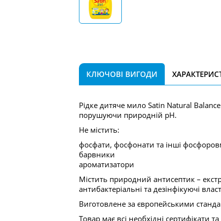
КЛЮЧОВІ ВИГОДИ
ХАРАКТЕРИС
Рідке дитяче мило Satin Natural Balanc
порушуючи природній pH.
Не містить:
фосфати, фосфонати та інші фосфоров
барвники
ароматизатори
Містить природний антисептик – екстр
антибактеріальні та дезінфікуючі власт
Виготовлене за європейськими стандар
Товар має всі необхідні сертифікати 