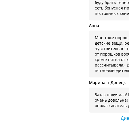
буду брать тепер
есть бонусная п
постоянных клие
Анна
Мне тоже порошо
детские вещи, 
чувствительност
от порошков воо
кроме пятна от к
рассчитывала). 
пятновыводител
Марина, г.Донецк
Заказ получила!
очень довольна!
ополаскиватель 
Див