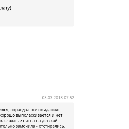
плату)
03.03.2013 07:52
лся, оправдал все ожидания:
 хорошо выполаскивается и нет
в. сложные пятна на детской
тельно замочила - отстирались,