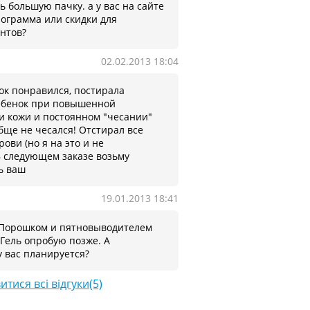
ь большую пачку. а у вас на сайте
рограмма или скидки для
нтов?
02.02.2013 18:04
к понравился, постирала
ребенок при повышенной
и кожи и постоянном "чесании"
бще не чесался! Отстирал все
рови (но я на это и не
В следующем заказе возьму
ь ваш
19.01.2013 18:41
 Порошком и пятновыводителем
 Гель опробую позже. А
у вас планируется?
итися всі відгуки(5)