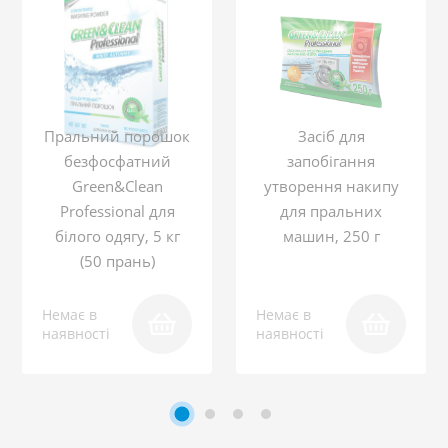
Пральний порошок
Засіб для
безфосфатний
запобігання
Green&Clean
утворення накипу
Professional для
для пральних
білого одягу, 5 кг
машин, 250 г
(50 прань)
Немає в
Немає в
наявності
наявності