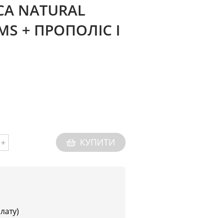
CA NATURAL
MS + ПРОПОЛІС І
КУПИТИ
+
плату)