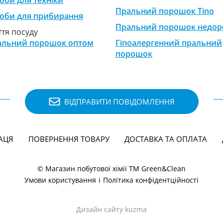
оби для техніки
Пральний порошок Tino
оби для прибирання
Пральний порошок недор
тя посуду
альний порошок оптом
Гіпоалергенний пральний
порошок
ВІДПРАВИТИ ПОВІДОМЛЕННЯ
АЦЯ
ПОВЕРНЕННЯ ТОВАРУ
ДОСТАВКА ТА ОПЛАТА
© Магазин побутової хімії ТМ Green&Clean
Умови користування
і
Політика конфідентційності
Дизайн сайту kuzma