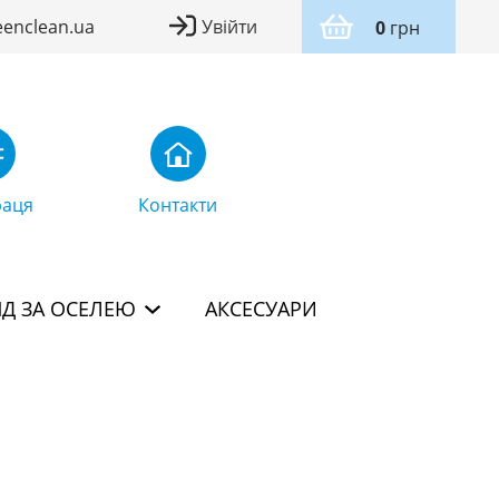
eenclean.ua
Увійти
0
грн
раця
Контакти
Д ЗА ОСЕЛЕЮ
АКСЕСУАРИ