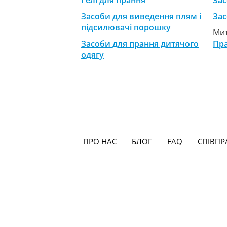
Гелі для прання
Зас
Засоби для виведення плям і
Зас
підсилювачі порошку
Мит
Засоби для прання дитячого
Пр
одягу
ПРО НАС
БЛОГ
FAQ
СПІВПР