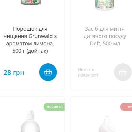
Порошок для
Засіб для миття
чищення Grunwald з
дитячого посуду
ароматом лимона,
Deft, 500 мл
500 г (дойпак)
Немає в
28 грн
наявності
НОВИНКА
-50