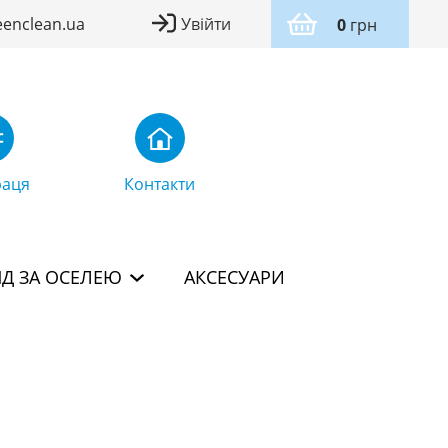
eenclean.ua
Увійти
0
грн
раця
Контакти
Д ЗА ОСЕЛЕЮ
АКСЕСУАРИ