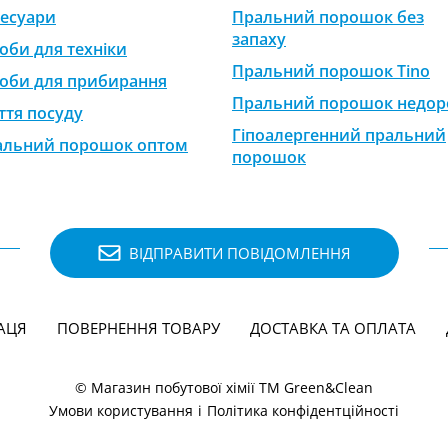
есуари
Пральний порошок без
запаху
оби для техніки
Пральний порошок Tino
оби для прибирання
Пральний порошок недор
тя посуду
Гіпоалергенний пральний
альний порошок оптом
порошок
ВІДПРАВИТИ ПОВІДОМЛЕННЯ
АЦЯ
ПОВЕРНЕННЯ ТОВАРУ
ДОСТАВКА ТА ОПЛАТА
© Магазин побутової хімії ТМ Green&Clean
Умови користування
і
Політика конфідентційності