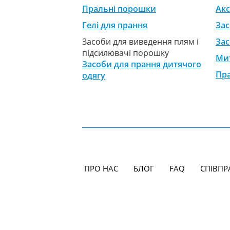
Пральні порошки
Акс
Гелі для прання
Зас
Засоби для виведення плям і
Зас
підсилювачі порошку
Мит
Засоби для прання дитячого
Пр
одягу
ПРО НАС
БЛОГ
FAQ
СПІВПР